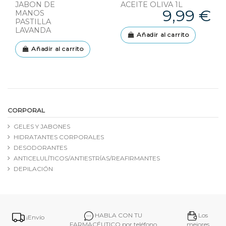
JABON DE
ACEITE OLIVA 1L
9,99 €
MANOS
PASTILLA
LAVANDA
Añadir al carrito
Añadir al carrito
CORPORAL
GELES Y JABONES
HIDRATANTES CORPORALES
DESODORANTES
ANTICELULÍTICOS/ANTIESTRÍAS/REAFIRMANTES
DEPILACIÓN
HABLA CON TU
Los
¡Envío
FARMACÉUTICO por teléfono
mejores