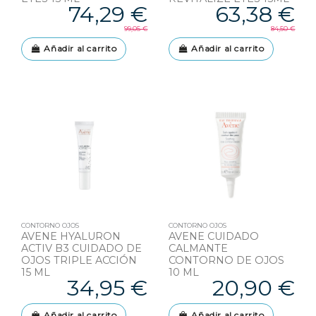
74,29 €
63,38 €
99,05 €
84,50 €
Añadir al carrito
Añadir al carrito
CONTORNO OJOS
CONTORNO OJOS
AVENE HYALURON
AVENE CUIDADO
ACTIV B3 CUIDADO DE
CALMANTE
OJOS TRIPLE ACCIÓN
CONTORNO DE OJOS
15 ML
10 ML
34,95 €
20,90 €
Añadir al carrito
Añadir al carrito