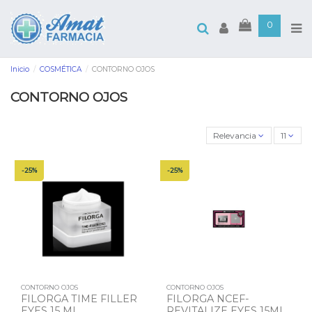
0
Inicio
COSMÉTICA
CONTORNO OJOS
CONTORNO OJOS
Relevancia
11
-25%
-25%
CONTORNO OJOS
CONTORNO OJOS
FILORGA TIME FILLER
FILORGA NCEF-
EYES 15 ML
REVITALIZE EYES 15ML