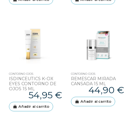
CONTORNO OJOS
CONTORNO OJOS
ISDINCEUTICS K-OX
REMESCAR MIRADA
EYES CONTORNO DE
CANSADA 15 ML
44,90 €
OJOS 15 ML
54,95 €
Añadir al carrito
Añadir al carrito