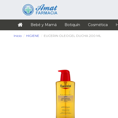
Bebé y Mamá
Botiquín
Cosmética
H
Inicio
HIGIENE
EUCERIN OLEOGEL DUCHA 200 ML