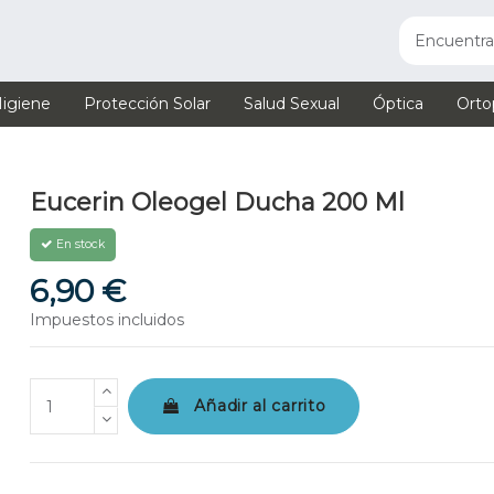
igiene
Protección Solar
Salud Sexual
Óptica
Orto
Eucerin Oleogel Ducha 200 Ml
En stock
6,90 €
Impuestos incluidos
Añadir al carrito