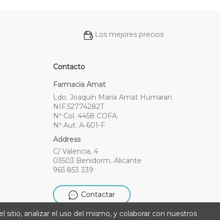
Los mejores precios
Contacto
Farmacia Amat
Ldo. Joaquín María Amat Humaran
NIF.52774282T
Nº Col. 4458 COFA.
Nº Aut. A-601-F
Address
C/ Valencia, 4
03503 Benidorm. Alicante
965 853 339
Contactar
l sitio, analizar el uso del mismo, y colaborar con nuestros