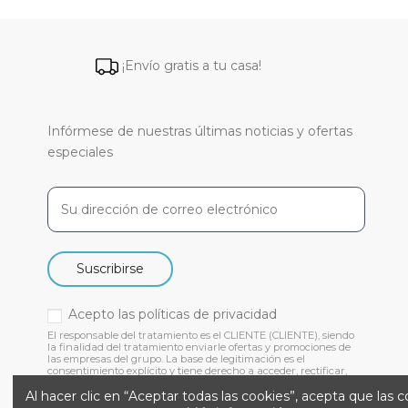
¡Envío gratis a tu casa!
Infórmese de nuestras últimas noticias y ofertas
especiales
Suscribirse
Acepto las
políticas de privacidad
El responsable del tratamiento es el CLIENTE (CLIENTE), siendo
la finalidad del tratamiento enviarle ofertas y promociones de
las empresas del grupo. La base de legitimación es el
consentimiento explícito y tiene derecho a acceder, rectificar,
suprimir y otros derechos, como se indica en nuestra
Al hacer clic en “Aceptar todas las cookies”, acepta que las 