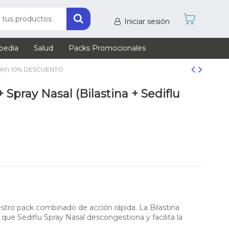
Iniciar sesión
pedia
Salud
Packs Promocionales
RAY) 10% DESCUENTO
Spray Nasal (Bilastina + Sediflu
uestro pack combinado de acción rápida. La Bilastina
s que Sediflu Spray Nasal descongestiona y facilita la