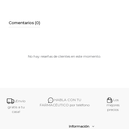
Comentarios (0)
No hay reseñas de clientes en este momento.
HABLA CON TU
Los
¡Envío
FARMACÉUTICO por teléfono
mejores
gratis a tu
precios
casa!
Información