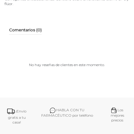
flúor.
Comentarios (0)
No hay reseñas de clientes en este momento.
HABLA CON TU
Los
¡Envío
FARMACÉUTICO por teléfono
mejores
gratis a tu
precios
casa!