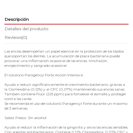
Descripción
Detalles del producto
Reviews
(0)
Las encías desempeñan un papel esencial en la protección de los tejidos
que soportan los dientes. La acumulación de placa bacteriana puede
provocar una inflamación ocasional de las encías: hinchazón,
enrojecimiento y sangrado ocasional.
El colutorio Parogencyl Forte Acción Intensiva:
Ayuda a reducir significativamente el crecimiento bacteriano, gracias a
la Clorhexidina (0,12%) y al CPC (0,07%) manteniendo sus encías sanas.
También contiene Flúor (225 ppm) para fortalecer el esmalte y proteger
contra las caries.
Se recomienda el uso del colutorio Parogencyl Forte durante un máximo
de 3 semanas.
Sabor Fresco. Sin alcohol.
Ayuda al reducir la inflamación de la gingivitis y alivia las encias sensibles.
Con agentes antibacterianos. Contiene 0,12% Chlorexidina; 0,07% CPC y