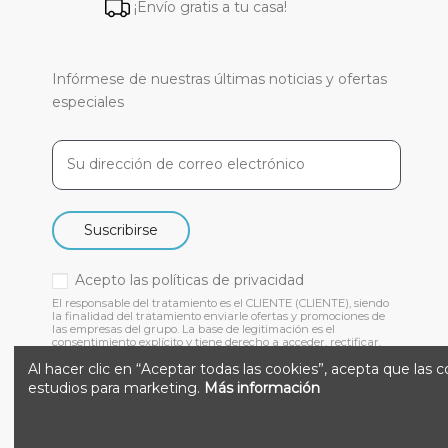
¡Envío gratis a tu casa!
Infórmese de nuestras últimas noticias y ofertas
especiales
Suscribirse
Acepto las
políticas de privacidad
El responsable del tratamiento es el CLIENTE (CLIENTE), siendo
la finalidad del tratamiento enviarle ofertas y promociones de
las empresas del grupo. La base de legitimación es el
consentimiento explícito y tiene derecho a acceder, rectificar,
suprimir y otros derechos, como se indica en nuestra
Al hacer clic en “Aceptar todas las cookies”, acepta que las 
estudios para marketing.
Más información