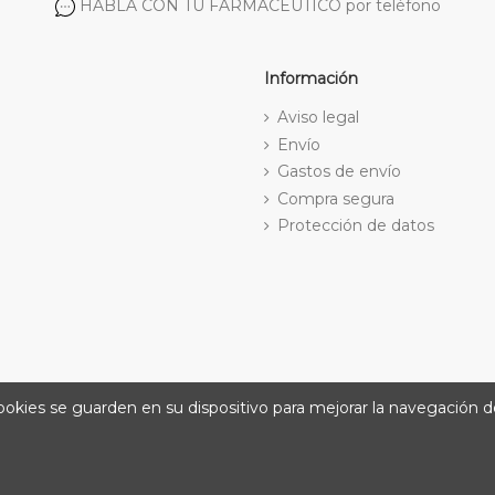
HABLA CON TU FARMACÉUTICO por teléfono
Información
Aviso legal
Envío
Gastos de envío
Compra segura
Protección de datos
cookies se guarden en su dispositivo para mejorar la navegación de
@ 2026
Farmacia Amat. Desarrolla