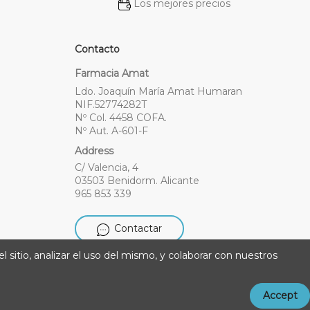
Los mejores precios
Contacto
Farmacia Amat
Ldo. Joaquín María Amat Humaran
NIF.52774282T
Nº Col. 4458 COFA.
Nº Aut. A-601-F
Address
C/ Valencia, 4
03503 Benidorm. Alicante
965 853 339
Contactar
l sitio, analizar el uso del mismo, y colaborar con nuestros
Accept
do con ❤️ por LandM + Datacom Multimedia