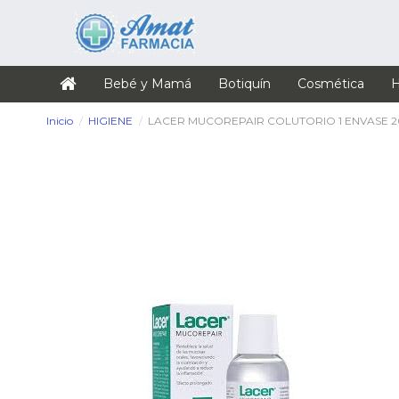
Bebé y Mamá
Botiquín
Cosmética
H
Inicio
HIGIENE
LACER MUCOREPAIR COLUTORIO 1 ENVASE 2