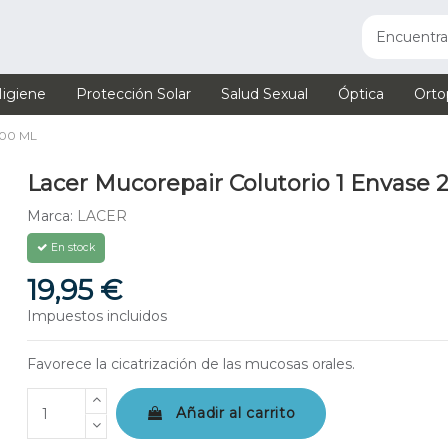
igiene
Protección Solar
Salud Sexual
Óptica
Orto
00 ML
Lacer Mucorepair Colutorio 1 Envase 
Marca:
LACER
En stock
19,95 €
Impuestos incluidos
Favorece la cicatrización de las mucosas orales.
Añadir al carrito