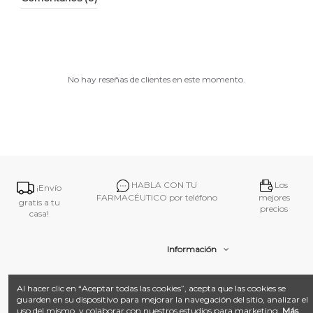
No hay reseñas de clientes en este momento.
HABLA CON TU
Los
¡Envío
FARMACÉUTICO por teléfono
mejores
gratis a tu
precios
casa!
Información
Contacto
Al hacer clic en “Aceptar todas las cookies”, acepta que las cookies se
guarden en su dispositivo para mejorar la navegación del sitio, analizar el
uso del mismo, y colaborar con nuestros estudios para marketing.
Más