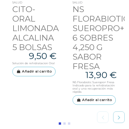
SALUD
SALUD
CITO-
NS
ORAL
FLORABIOTI
LIMONADA
SUEROPRO+
ALCALINA
6 SOBRES
5 BOLSAS
4,250 G
9,50 €
SABOR
FRESA
Solución de rehidratacion Oral
Añadir al carrito
13,90 €
NS Florabiotic Sueropro+ Fresa
Indicado para la rehidratación
oral y una recuperación más
rápida.
Añadir al carrito