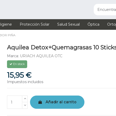
igiene
Protección Solar
Salud Sexual
Óptica
Orto
BOR PIÑA
Aquilea Detox+Quemagrasas 10 Sticks
Marca:
URIACH AQUILEA OTC
En stock
15,95 €
Impuestos incluidos
Añadir al carrito