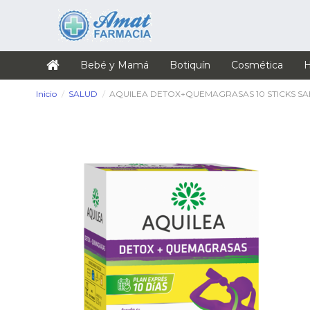
Bebé y Mamá
Botiquín
Cosmética
H
Inicio
SALUD
AQUILEA DETOX+QUEMAGRASAS 10 STICKS SA