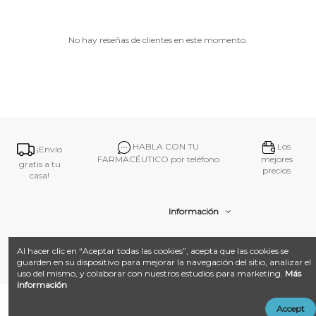
No hay reseñas de clientes en este momento.
HABLA CON TU
Los
¡Envío
FARMACÉUTICO por teléfono
mejores
gratis a tu
precios
casa!
Información
Contacto
Al hacer clic en “Aceptar todas las cookies”, acepta que las cookies se
guarden en su dispositivo para mejorar la navegación del sitio, analizar el
uso del mismo, y colaborar con nuestros estudios para marketing.
Más
información
@ 2026
Farmacia Amat.
Desarrollado con ❤️ por
Añadir al carrito
Accept
LandM + Datacom