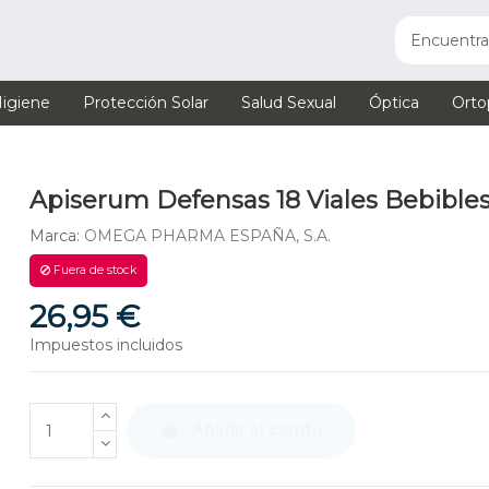
igiene
Protección Solar
Salud Sexual
Óptica
Orto
Apiserum Defensas 18 Viales Bebible
Marca:
OMEGA PHARMA ESPAÑA, S.A.
Fuera de stock
26,95 €
Impuestos incluidos
Añadir al carrito