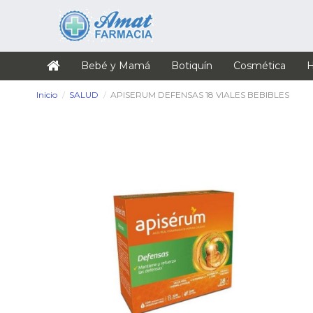
Bebé y Mamá
Botiquín
Cosmética
H
Inicio
SALUD
APISERUM DEFENSAS 18 VIALES BEBIBLES