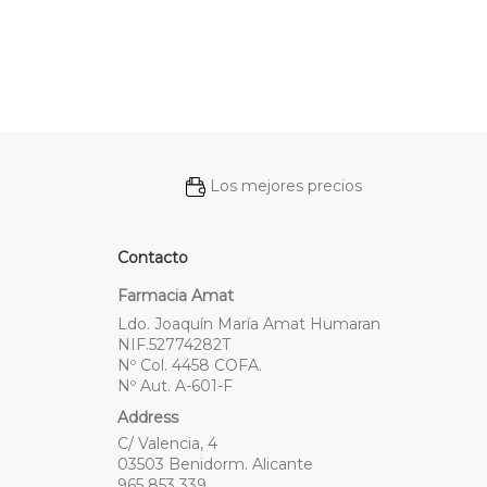
Los mejores precios
Contacto
Farmacia Amat
Ldo. Joaquín María Amat Humaran
NIF.52774282T
Nº Col. 4458 COFA.
Nº Aut. A-601-F
Address
C/ Valencia, 4
03503 Benidorm. Alicante
965 853 339