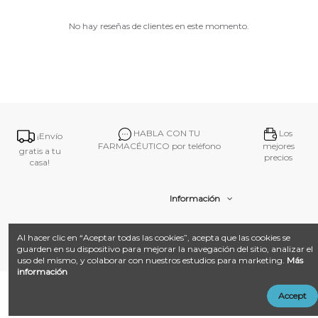
No hay reseñas de clientes en este momento.
HABLA CON TU
Los
¡Envío
FARMACÉUTICO por teléfono
mejores
gratis a tu
precios
casa!
Información
Contacto
Al hacer clic en “Aceptar todas las cookies”, acepta que las cookies se
guarden en su dispositivo para mejorar la navegación del sitio, analizar el
uso del mismo, y colaborar con nuestros estudios para marketing.
Más
información
@ 2026
Farmacia Amat.
Desarrollado con ❤️ por
Añadir al carrito
Accept
LandM + Datacom
Multimedia