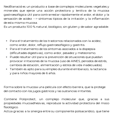
NeoBianacid es un producto a base de complejos moleculares vegetales y
minerales que ejerce una acción protectora y lenitiva de la mucosa
gastroesofágica útil para contrarrestar rápidamente el ardor, el dolor y la
sensación de acidez --> síntomas típicos de la irritación y la inflamación
de esta misma mucosa.
Es un producto 100 % natural, biológico, sin gluten y de sabor agradable.
Para el tratamiento de los trastornos relacionados con la acidez,
como ardor, dolor, reflujo gastroesofágico y gastritis.
Para el tratamiento de los síntomas asociados a la dispepsia
(dificultades digestivas), como ardor, pesadez y meteorismo.
Puede resultar útil para la prevención de situaciones que puedan
provocar irritaciones de la mucosa (uso de AINES, periodos de estrés,
cambios de estación, alimentación y estilos de vida inadecuados).
También es apto para su empleo durante el embarazo, la lactancia
y para niños mayores de 6 años.
Forma sobre la mucosa una película con efecto barrera, que la protege
del contacto con los jugos gástricos y las sustancias irritantes.
Contiene Poliprotect, un complejo molecular que, gracias a sus
propiedades mucoadhesivas, reproduce la actividad protectora del moco
fisiológico.
Actúa gracias a la sinergia entre su componente polisacarídico, que tiene