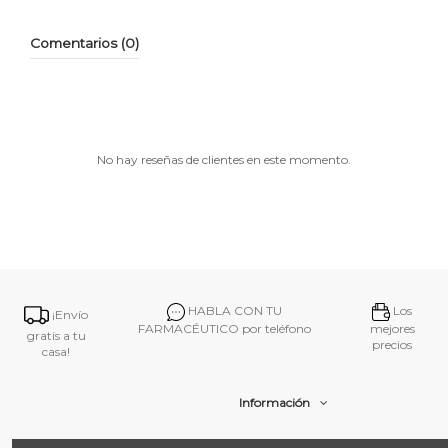
Comentarios (0)
No hay reseñas de clientes en este momento.
HABLA CON TU
Los
¡Envío
FARMACÉUTICO por teléfono
mejores
gratis a tu
precios
casa!
Información
Contacto