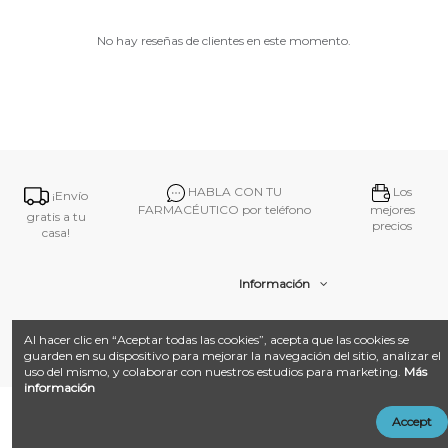
No hay reseñas de clientes en este momento.
HABLA CON TU
Los
¡Envío
FARMACÉUTICO por teléfono
mejores
gratis a tu
precios
casa!
Información
Contacto
Al hacer clic en “Aceptar todas las cookies”, acepta que las cookies se
guarden en su dispositivo para mejorar la navegación del sitio, analizar el
uso del mismo, y colaborar con nuestros estudios para marketing.
Más
información
@ 2026
Farmacia Amat.
Desarrollado con ❤️ por
Añadir al carrito
Accept
LandM + Datacom
Multimedia