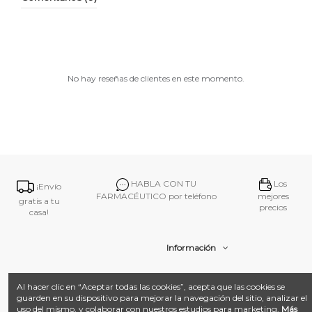
No hay reseñas de clientes en este momento.
HABLA CON TU
Los
¡Envío
FARMACÉUTICO por teléfono
mejores
gratis a tu
precios
casa!
Información
Contacto
Al hacer clic en “Aceptar todas las cookies”, acepta que las cookies se
guarden en su dispositivo para mejorar la navegación del sitio, analizar el
uso del mismo, y colaborar con nuestros estudios para marketing.
Más