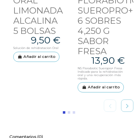
ORAL
FLORABIOTI
LIMONADA
SUEROPRO+
ALCALINA
6 SOBRES
5 BOLSAS
4,250 G
9,50 €
SABOR
FRESA
Solución de rehidratacion Oral
Añadir al carrito
13,90 €
NS Florabiotic Sueropro+ Fresa
Indicado para la rehidratación
oral y una recuperación más
rápida.
Añadir al carrito
Comentarios (0)