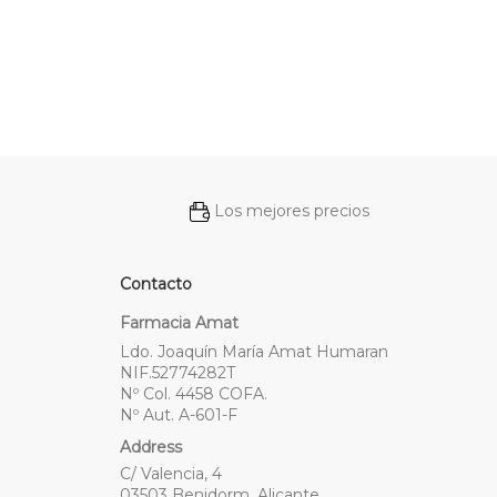
Los mejores precios
Contacto
Farmacia Amat
Ldo. Joaquín María Amat Humaran
NIF.52774282T
Nº Col. 4458 COFA.
Nº Aut. A-601-F
Address
C/ Valencia, 4
03503 Benidorm. Alicante