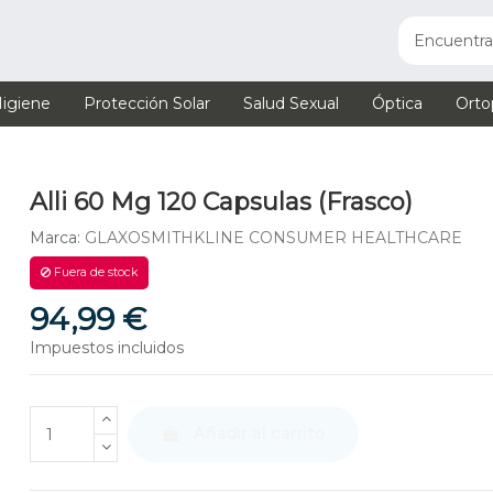
igiene
Protección Solar
Salud Sexual
Óptica
Orto
Alli 60 Mg 120 Capsulas (Frasco)
Marca:
GLAXOSMITHKLINE CONSUMER HEALTHCARE
Fuera de stock
94,99 €
Impuestos incluidos
Añadir al carrito