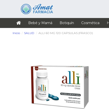
Bebé y Mamá
Botiquín
Cosmética
H
Inicio
SALUD
ALLI 60 MG 120 CAPSULAS (FRASCO)