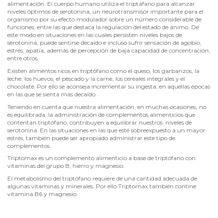
alimentación. El cuerpo humano utiliza el triptáfano para alcanzar
niveles óptimos de serotonina, un neurotransmisor importante para el
organismo por su efecto modulador sobre un número considerable de
funciones, entre las que destaca la regulación del estado de ánimo. De
este modo en situaciones en las cuales persisten niveles bajos de
serotonina, puede sentirse decaído e incluso sufrir sensación de agobio,
estrés, apatía, además de percepción de baja capacidad de concentración,
entre otros.
Existen alimentos ricos en triptófano como el queso, los garbanzos, la
leche, los huevos, el pescado y la carne, los cereales integrales y el
chocolate. Por ello se aconseja incrementar su ingesta, en aquellas épocas
en las que se sienta más decaído.
Teniendo en cuenta que nuestra alimentación, en muchas ocasiones, no
es equilibrada, la administración de complementos alimenticios que
contentan triptófano, contribuyen a equilibrar nuestros niveles de
serotonina. En las situaciones en las que esté sobreexpuesto a un mayor
estrés, también puede ser apropiado administrar este tipo de
complementos.
Triptomax es un complemento alimenticio a base de triptófano con
vitaminas del grupo B, hierro y magnesio.
El metabolismo del triptófano requiere de una cantidad adecuada de
algunas vitaminas y minerales. Por ello Triptomax también contine
vitamina B6 y magnesio.