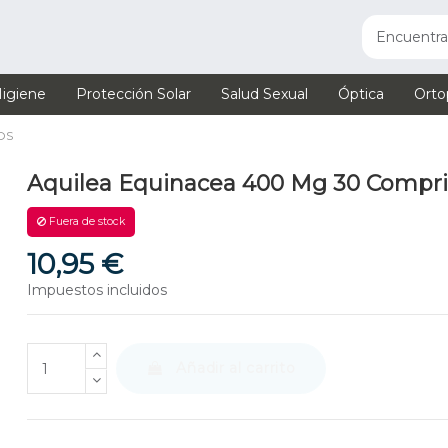
igiene
Protección Solar
Salud Sexual
Óptica
Orto
OS
Aquilea Equinacea 400 Mg 30 Compr
Fuera de stock
10,95 €
Impuestos incluidos
Añadir al carrito