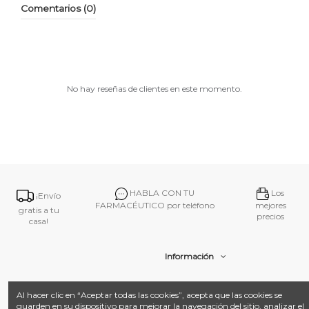
Comentarios (0)
No hay reseñas de clientes en este momento.
HABLA CON TU
Los
¡Envío
FARMACÉUTICO por teléfono
mejores
gratis a tu
precios
casa!
Información
Contacto
Al hacer clic en “Aceptar todas las cookies”, acepta que las cookies se
guarden en su dispositivo para mejorar la navegación del sitio, analizar el