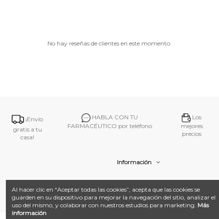
No hay reseñas de clientes en este momento.
HABLA CON TU
Los
¡Envío
FARMACÉUTICO por teléfono
mejores
gratis a tu
precios
casa!
Información
Contacto
Al hacer clic en “Aceptar todas las cookies”, acepta que las cookies se
guarden en su dispositivo para mejorar la navegación del sitio, analizar el
uso del mismo, y colaborar con nuestros estudios para marketing.
Más
información