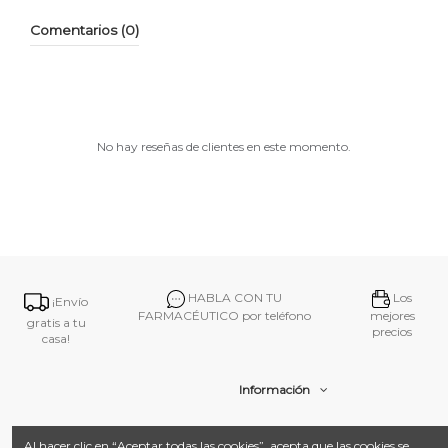
Comentarios (0)
No hay reseñas de clientes en este momento.
HABLA CON TU
Los
¡Envío
FARMACÉUTICO por teléfono
mejores
gratis a tu
precios
casa!
Información
Contacto
Al hacer clic en “Aceptar todas las cookies”, acepta que las cookies se