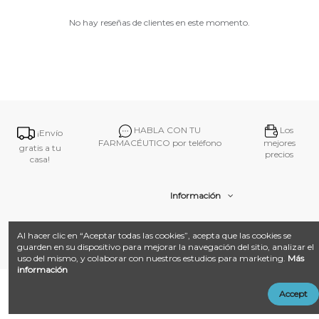
No hay reseñas de clientes en este momento.
HABLA CON TU
Los
¡Envío
FARMACÉUTICO por teléfono
mejores
gratis a tu
precios
casa!
Información
Contacto
Al hacer clic en “Aceptar todas las cookies”, acepta que las cookies se
guarden en su dispositivo para mejorar la navegación del sitio, analizar el
uso del mismo, y colaborar con nuestros estudios para marketing.
Más
información
@ 2026
Farmacia Amat.
Desarrollado con ❤️ por
Añadir al carrito
Accept
LandM + Datacom
Multimedia