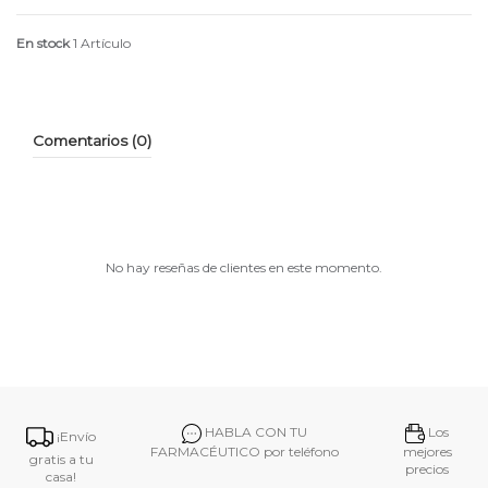
En stock
1 Artículo
Comentarios (0)
No hay reseñas de clientes en este momento.
HABLA CON TU
Los
¡Envío
FARMACÉUTICO por teléfono
mejores
gratis a tu
precios
casa!