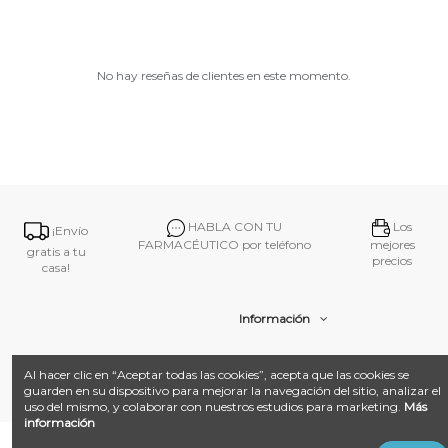
No hay reseñas de clientes en este momento.
HABLA CON TU
Los
¡Envío
FARMACÉUTICO por teléfono
mejores
gratis a tu
precios
casa!
Información
Contacto
Al hacer clic en “Aceptar todas las cookies”, acepta que las cookies se
guarden en su dispositivo para mejorar la navegación del sitio, analizar el
uso del mismo, y colaborar con nuestros estudios para marketing.
Más
información
@ 2026
Farmacia Amat.
Desarrollado con ❤️ por