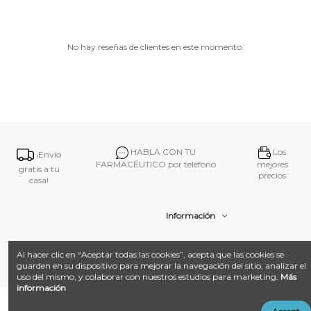
No hay reseñas de clientes en este momento.
HABLA CON TU
Los
¡Envío
FARMACÉUTICO por teléfono
mejores
gratis a tu
precios
casa!
Información
Contacto
Al hacer clic en “Aceptar todas las cookies”, acepta que las cookies se
guarden en su dispositivo para mejorar la navegación del sitio, analizar el
uso del mismo, y colaborar con nuestros estudios para marketing.
Más
información
@ 2026
Farmacia Amat.
Desarrollado con ❤️ por
Añadir al carrito