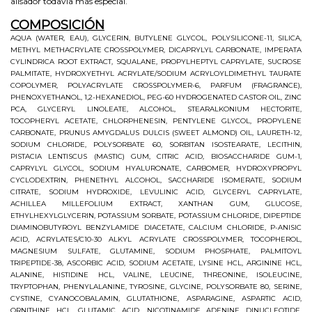
alisador todavía más especial.
COMPOSICIÓN
AQUA (WATER, EAU), GLYCERIN, BUTYLENE GLYCOL, POLYSILICONE-11, SILICA,
METHYL METHACRYLATE CROSSPOLYMER, DICAPRYLYL CARBONATE, IMPERATA
CYLINDRICA ROOT EXTRACT, SQUALANE, PROPYLHEPTYL CAPRYLATE, SUCROSE
PALMITATE, HYDROXYETHYL ACRYLATE/SODIUM ACRYLOYLDIMETHYL TAURATE
COPOLYMER, POLYACRYLATE CROSSPOLYMER-6, PARFUM (FRAGRANCE),
PHENOXYETHANOL, 1,2-HEXANEDIOL, PEG-60 HYDROGENATED CASTOR OIL, ZINC
PCA, GLYCERYL LINOLEATE, ALCOHOL, STEARALKONIUM HECTORITE,
TOCOPHERYL ACETATE, CHLORPHENESIN, PENTYLENE GLYCOL, PROPYLENE
CARBONATE, PRUNUS AMYGDALUS DULCIS (SWEET ALMOND) OIL, LAURETH-12,
SODIUM CHLORIDE, POLYSORBATE 60, SORBITAN ISOSTEARATE, LECITHIN,
PISTACIA LENTISCUS (MASTIC) GUM, CITRIC ACID, BIOSACCHARIDE GUM-1,
CAPRYLYL GLYCOL, SODIUM HYALURONATE, CARBOMER, HYDROXYPROPYL
CYCLODEXTRIN, PHENETHYL ALCOHOL, SACCHARIDE ISOMERATE, SODIUM
CITRATE, SODIUM HYDROXIDE, LEVULINIC ACID, GLYCERYL CAPRYLATE,
ACHILLEA MILLEFOLIUM EXTRACT, XANTHAN GUM, GLUCOSE,
ETHYLHEXYLGLYCERIN, POTASSIUM SORBATE, POTASSIUM CHLORIDE, DIPEPTIDE
DIAMINOBUTYROYL BENZYLAMIDE DIACETATE, CALCIUM CHLORIDE, P-ANISIC
ACID, ACRYLATES/C10-30 ALKYL ACRYLATE CROSSPOLYMER, TOCOPHEROL,
MAGNESIUM SULFATE, GLUTAMINE, SODIUM PHOSPHATE, PALMITOYL
TRIPEPTIDE-38, ASCORBIC ACID, SODIUM ACETATE, LYSINE HCL, ARGININE HCL,
ALANINE, HISTIDINE HCL, VALINE, LEUCINE, THREONINE, ISOLEUCINE,
TRYPTOPHAN, PHENYLALANINE, TYROSINE, GLYCINE, POLYSORBATE 80, SERINE,
CYSTINE, CYANOCOBALAMIN, GLUTATHIONE, ASPARAGINE, ASPARTIC ACID,
ORNITHINE HCL, GLUTAMIC ACID, NICOTINAMIDE ADENINE DINUCLEOTIDE,