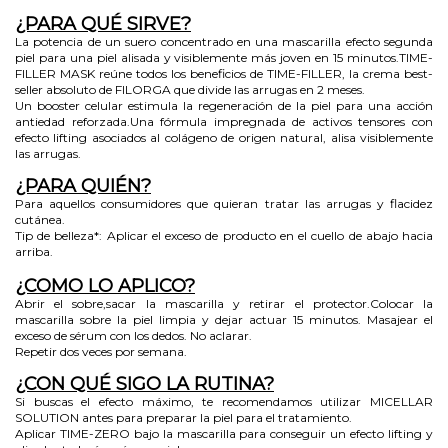
¿PARA QUÉ SIRVE?
La potencia de un suero concentrado en una mascarilla efecto segunda
piel para una piel alisada y visiblemente más joven en 15 minutos.TIME-
FILLER MASK reúne todos los beneficios de TIME-FILLER, la crema best-
seller absoluto de FILORGA que divide las arrugas en 2 meses.
Un booster celular estimula la regeneración de la piel para una acción
antiedad reforzada.Una fórmula impregnada de activos tensores con
efecto lifting asociados al colágeno de origen natural, alisa visiblemente
las arrugas.
¿PARA QUIÉN?
Para aquellos consumidores que quieran tratar las arrugas y flacidez
cutánea.
Tip de belleza*: Aplicar el exceso de producto en el cuello de abajo hacia
arriba.
¿COMO LO APLICO?
Abrir el sobre,sacar la mascarilla y retirar el protector.Colocar la
mascarilla sobre la piel limpia y dejar actuar 15 minutos. Masajear el
exceso de sérum con los dedos. No aclarar.
Repetir dos veces por semana.
¿CON QUÉ SIGO LA RUTINA?
Si buscas el efecto máximo, te recomendamos utilizar MICELLAR
SOLUTION antes para preparar la piel para el tratamiento.
Aplicar TIME-ZERO bajo la mascarilla para conseguir un efecto lifting y