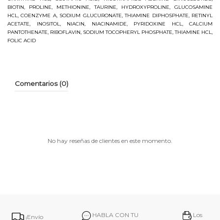
BIOTIN, PROLINE, METHIONINE, TAURINE, HYDROXYPROLINE, GLUCOSAMINE
HCL, COENZYME A, SODIUM GLUCURONATE, THIAMINE DIPHOSPHATE, RETINYL
ACETATE, INOSITOL, NIACIN, NIACINAMIDE, PYRIDOXINE HCL, CALCIUM
PANTOTHENATE, RIBOFLAVIN, SODIUM TOCOPHERYL PHOSPHATE, THIAMINE HCL,
FOLIC ACID
Comentarios (0)
No hay reseñas de clientes en este momento.
HABLA CON TU
Los
¡Envío