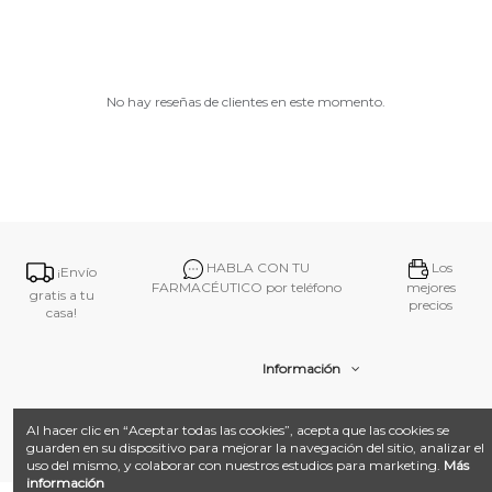
No hay reseñas de clientes en este momento.
HABLA CON TU
Los
¡Envío
FARMACÉUTICO por teléfono
mejores
gratis a tu
precios
casa!
Información
Contacto
Al hacer clic en “Aceptar todas las cookies”, acepta que las cookies se
guarden en su dispositivo para mejorar la navegación del sitio, analizar el
uso del mismo, y colaborar con nuestros estudios para marketing.
Más
información