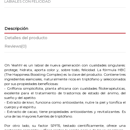
LABIALES CON FELICIDAD
Descripción
Detalles del producto
Reviews
(0)
Oh Yeahh! es un labial de nueva generación con cualidades singulares:
protege, hidrata, aporta color y, sobre todo, felicidad. La fórmula HBC
(The Happiness Boosting Complex) es la clave del producto. Contiene tres
ingredientes esenciales, naturalmente ricos en triptófano y seleccionados
por sus propiedades beneficiosas:
• Griffonia simplicifolia, planta africana con cualidades fitoterapéuticas,
excelente para el tratamiento de trastornos de estado del ánimo, del
sueño y del apetito.
• Extracto de kiwi, funciona como antioxidante, nutre la piel y tonifica el
cuerpo y el espíritu.
• Extracto de cacao, tiene propiedades antioxidantes y revitalizantes. Es
una de las mayores fuentes de triptófano.
Por otro lado, su factor SPF15, testado científicamente, ofrece una