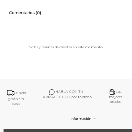
Comentarios (0)
No hay reseñas de clientes en este momento.
HABLA CON TU
Los
¡Envío
FARMACÉUTICO por teléfono
mejores
gratis a tu
precios
casa!
Información
Contacto