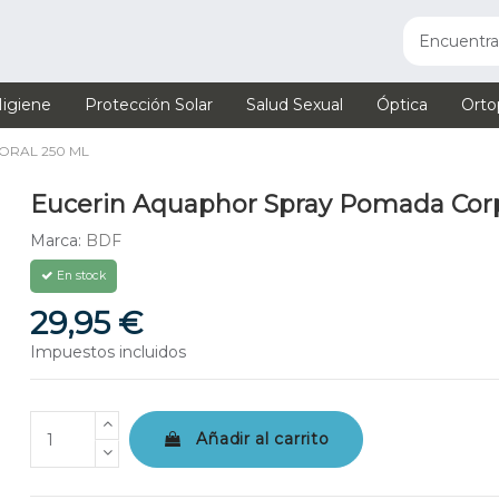
igiene
Protección Solar
Salud Sexual
Óptica
Orto
RAL 250 ML
Eucerin Aquaphor Spray Pomada Corp
Marca:
BDF
En stock
29,95 €
Impuestos incluidos
Añadir al carrito