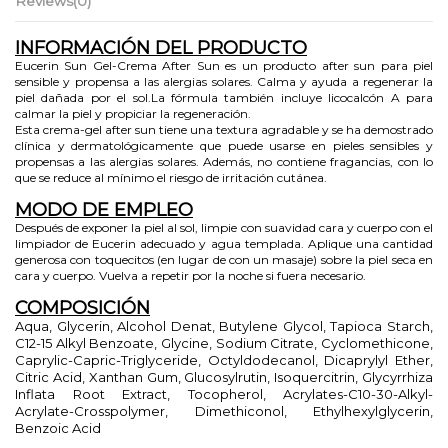
Reviews
(0)
INFORMACIÓN DEL PRODUCTO
Eucerin Sun Gel-Crema After Sun es un producto after sun para piel
sensible y propensa a las alergias solares. Calma y ayuda a regenerar la
piel dañada por el sol.La fórmula también incluye licocalcón A para
calmar la piel y propiciar la regeneración.
Esta crema-gel after sun tiene una textura agradable y se ha demostrado
clínica y dermatológicamente que puede usarse en pieles sensibles y
propensas a las alergias solares. Además, no contiene fragancias, con lo
que se reduce al mínimo el riesgo de irritación cutánea.
MODO DE EMPLEO
Después de exponer la piel al sol, limpie con suavidad cara y cuerpo con el
limpiador de Eucerin adecuado y agua templada. Aplique una cantidad
generosa con toquecitos (en lugar de con un masaje) sobre la piel seca en
cara y cuerpo. Vuelva a repetir por la noche si fuera necesario.
COMPOSICIÓN
Aqua, Glycerin, Alcohol Denat, Butylene Glycol, Tapioca Starch,
C12-15 Alkyl Benzoate, Glycine, Sodium Citrate, Cyclomethicone,
Caprylic-Capric-Triglyceride, Octyldodecanol, Dicaprylyl Ether,
Citric Acid, Xanthan Gum, Glucosylrutin, Isoquercitrin, Glycyrrhiza
Inflata Root Extract, Tocopherol, Acrylates-C10-30-Alkyl-
Acrylate-Crosspolymer, Dimethiconol, Ethylhexylglycerin,
Benzoic Acid