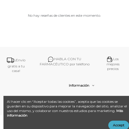
No hay reseñas de clientes en este momento.
HABLA CON TU
Los
¡Envío
FARMACÉUTICO por teléfono
mejores
gratis a tu
precios
casa!
Información
Contacto
Al hacer clic en “Aceptar todas las cookies”, acepta que las cookies se
guarden en su dispositivo para mejorar la navegación del sitio, analizar el
uso del mismo, y colaborar con nuestros estudios para marketing.
Más
información
@ 2026
Farmacia Amat.
Desarrollado con ❤️ por
Añadir al carrito
Accept
LandM + Datacom
Multimedia