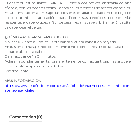
El champú estimulante TRIPHASIC asocia dos activos anticaída de alta
eficacia, con los poderes estimulantes de las biosferas de aceites esenciales.
Es una invitación al masaje, las biosferas estallan delicadamente bajo los
dedos durante la aplicación, para liberar sus preciosos poderes. Más
resistente, el cabello queda fácil de desenredar, suave y brillante. El capital
de cabello se refuerza.
¿CÓMO APLICAR SU PRODUCTO?
Aplicar el Champú estimulante sobre el cuero cabelludo mojado.
Emulsionar masajeando con movimientos circulares desde la nuca hacia
la parte alta de la cabeza.
Dejar actuar de 1 a 3 minutos.
Aclarar abundantemente, preferentemente con agua tibia, hasta que el
cabello esté limpio entre los dedos.
Uso frecuente
MÁS INFORMACIÓN:
https://www.renefurterer.com/es/es/triphasic/champu-estimulante-con-
aceites-esenciales
Comentarios (0)