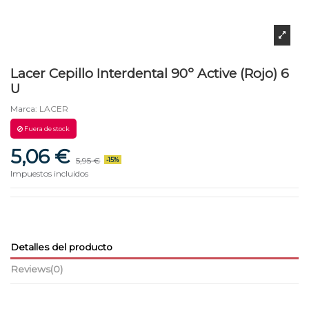
Lacer Cepillo Interdental 90º Active (Rojo) 6
U
Marca:
LACER
Fuera de stock
5,06 €
5,95 €
-15%
Impuestos incluidos
Detalles del producto
Reviews
(0)