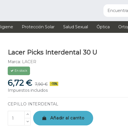
igiene
Protección Solar
Salud Sexual
Óptica
Orto
Lacer Picks Interdental 30 U
Marca:
LACER
En stock
6,72 €
7,90 €
-15%
Impuestos incluidos
CEPILLO INTERDENTAL
Añadir al carrito