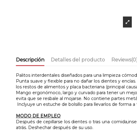
Descripción
Detalles del producto
Reviews
(0
Palitos interdentales diseñados para una limpieza cómoda
Punta suave y flexible para no dañar los dientes y encías
los restos de alimentos y placa bacteriana (principal cau
Mango ergonómoco, largo y curvado para tener un mejor a
evita que se resbale al mojarse. No contiene partes metál
Inclyuye un estuche de bolsillo para llevarlos de forma a
MODO DE EMPLEO
Después de cepillarse los dientes o tras una comida,inse
atrás. Deshechar después de su uso.