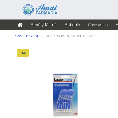
Bebé y Mamá
Botiquín
Cosmética
H
Inicio
HIGIENE
LACER PICKS INTERDENTAL 30 U
-15%