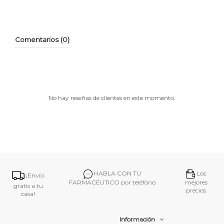
Comentarios (0)
No hay reseñas de clientes en este momento.
HABLA CON TU
Los
¡Envío
FARMACÉUTICO por teléfono
mejores
gratis a tu
precios
casa!
Información