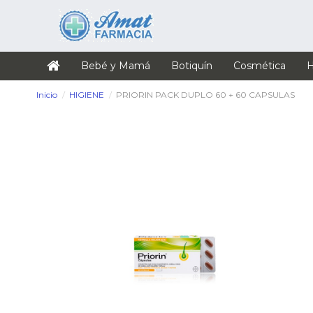
Bebé y Mamá
Botiquín
Cosmética
H
Inicio
HIGIENE
PRIORIN PACK DUPLO 60 + 60 CAPSULAS