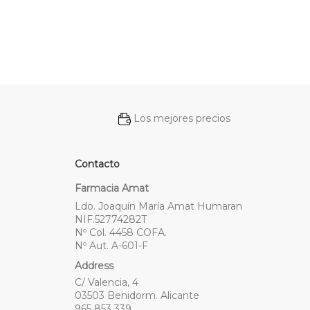
Los mejores precios
Contacto
Farmacia Amat
Ldo. Joaquín María Amat Humaran
NIF.52774282T
Nº Col. 4458 COFA.
Nº Aut. A-601-F
Address
C/ Valencia, 4
03503 Benidorm. Alicante
965 853 339