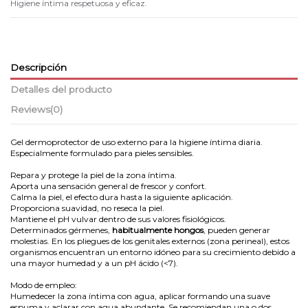
Higiene íntima respetuosa y eficaz.
Descripción
Detalles del producto
Reviews
(0)
Gel dermoprotector de uso externo para la higiene íntima diaria.
Especialmente formulado para pieles sensibles.
Repara y protege la piel de la zona íntima.
Aporta una sensación general de frescor y confort.
Calma la piel, el efecto dura hasta la siguiente aplicación.
Proporciona suavidad, no reseca la piel.
Mantiene el pH vulvar dentro de sus valores fisiológicos.
Determinados gérmenes,
habitualmente hongos
, pueden generar
molestias. En los pliegues de los genitales externos (zona perineal), estos
organismos encuentran un entorno idóneo para su crecimiento debido a
una mayor humedad y a un pH ácido (<7).
Modo de empleo:
Humedecer la zona íntima con agua, aplicar formando una suave
espuma y aclarar con agua abundante. Se recomiendan una o dos