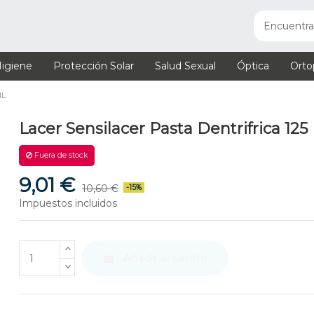
igiene
Protección Solar
Salud Sexual
Óptica
Orto
ML
Lacer Sensilacer Pasta Dentrifrica 125
Fuera de stock
9,01 €
10,60 €
-15%
Impuestos incluidos
Añadir al carrito