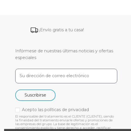
¡Envío gratis a tu casa!
Infórmese de nuestras últimas noticias y ofertas
especiales
Suscribirse
Acepto las
políticas de privacidad
El responsable del tratamiento es el CLIENTE (CLIENTE), siendo
la finalidad del tratamiento enviarle ofertas y promociones de
las empresas del grupo. La base de legitimación es el
consentimiento explícito y tiene derecho a acceder, rectificar,