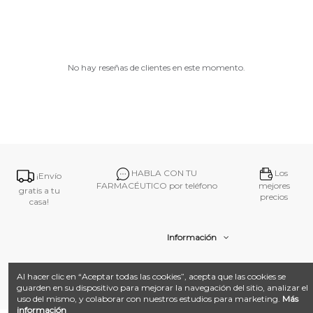
No hay reseñas de clientes en este momento.
HABLA CON TU
Los
¡Envío
FARMACÉUTICO por teléfono
mejores
gratis a tu
precios
casa!
Información
Contacto
Al hacer clic en “Aceptar todas las cookies”, acepta que las cookies se
guarden en su dispositivo para mejorar la navegación del sitio, analizar el
uso del mismo, y colaborar con nuestros estudios para marketing.
Más
información