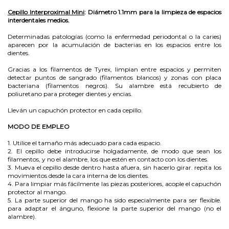
Cepillo Interproximal Mini
: Diámetro 1.1mm para la limpieza de espacios
interdentales medios.
Determinadas patologías (como la enfermedad periodontal o la caries)
aparecen por la acumulación de bacterias en los espacios entre los
dientes.
Gracias a los filamentos de Tyrex, limpian entre espacios y permiten
detectar puntos de sangrado (filamentos blancos) y zonas con placa
bacteriana (filamentos negros). Su alambre está recubierto de
poliuretano para proteger dientes y encias.
Lleván un capuchón protector en cada cepillo.
MODO DE EMPLEO
1. Utilice el tamaño más adecuado para cada espacio.
2. El cepillo debe introducirse holgadamente, de modo que sean los
filamentos, y no el alambre, los que estén en contacto con los dientes.
3. Mueva el cepillo desde dentro hasta afuera, sin hacerlo girar. repita los
movimientos desde la cara interna de los dientes.
4. Para limpiar más fácilmente las piezas posteriores, acople el capuchón
protector al mango.
5. La parte superior del mango ha sido especialmente para ser flexible.
para adaptar el ánguno, flexione la parte superior del mango (no el
alambre).