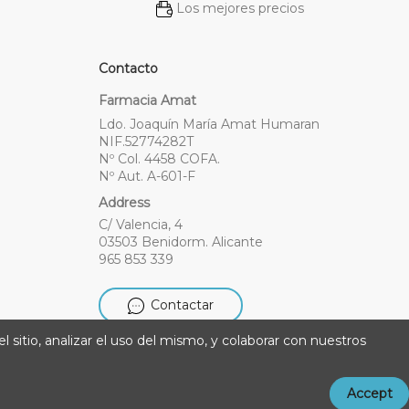
Los mejores precios
Contacto
Farmacia Amat
Ldo. Joaquín María Amat Humaran
NIF.52774282T
Nº Col. 4458 COFA.
Nº Aut. A-601-F
Address
C/ Valencia, 4
03503 Benidorm. Alicante
965 853 339
Contactar
l sitio, analizar el uso del mismo, y colaborar con nuestros
Accept
do con ❤️ por LandM + Datacom Multimedia