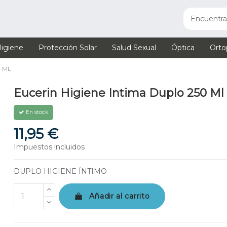
igiene
Protección Solar
Salud Sexual
Óptica
Orto
0 ML
Eucerin Higiene Intima Duplo 250 Ml 
En stock
11,95 €
Impuestos incluidos
DUPLO HIGIENE ÍNTIMO
Añadir al carrito