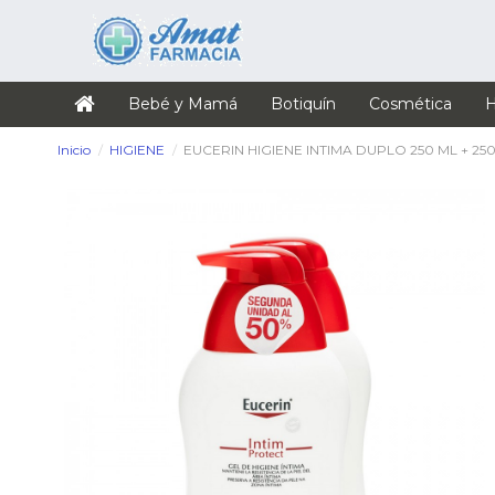
Bebé y Mamá
Botiquín
Cosmética
H
Inicio
HIGIENE
EUCERIN HIGIENE INTIMA DUPLO 250 ML + 25