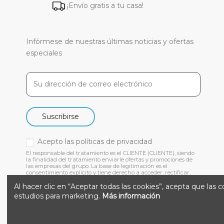
¡Envío gratis a tu casa!
Infórmese de nuestras últimas noticias y ofertas
especiales
Suscribirse
Acepto las
políticas de privacidad
El responsable del tratamiento es el CLIENTE (CLIENTE), siendo
la finalidad del tratamiento enviarle ofertas y promociones de
las empresas del grupo. La base de legitimación es el
consentimiento explícito y tiene derecho a acceder, rectificar,
suprimir y otros derechos, como se indica en nuestra
Al hacer clic en “Aceptar todas las cookies”, acepta que las 
estudios para marketing.
Más información