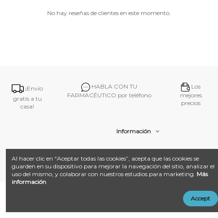
No hay reseñas de clientes en este momento.
HABLA CON TU
Los
¡Envío
FARMACÉUTICO por teléfono
mejores
gratis a tu
precios
casa!
Información
Contacto
Al hacer clic en “Aceptar todas las cookies”, acepta que las cookies se
guarden en su dispositivo para mejorar la navegación del sitio, analizar el
uso del mismo, y colaborar con nuestros estudios para marketing.
Más
información
@ 2026
Farmacia Amat.
Desarrollado con ❤️ por
Añadir al carrito
Accept
LandM + Datacom
Multimedia