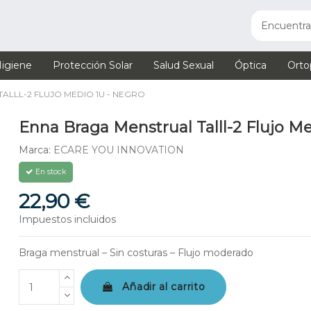
igiene
Protección Solar
Salud Sexual
Óptica
Orto
ALLL-2 FLUJO MEDIO 1U - NEGRO
Enna Braga Menstrual Talll-2 Flujo Me
Marca:
ECARE YOU INNOVATION
En stock
22,90 €
Impuestos incluidos
Braga menstrual – Sin costuras – Flujo moderado
Añadir al carrito