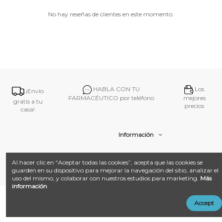
No hay reseñas de clientes en este momento.
HABLA CON TU
Los
¡Envío
FARMACÉUTICO por teléfono
mejores
gratis a tu
precios
casa!
Información
Contacto
Al hacer clic en “Aceptar todas las cookies”, acepta que las cookies se
guarden en su dispositivo para mejorar la navegación del sitio, analizar el
uso del mismo, y colaborar con nuestros estudios para marketing.
Más
información
@ 2026
Farmacia Amat.
Desarrollado con ❤️ por
Añadir al carrito
Accept
LandM + Datacom
Multimedia