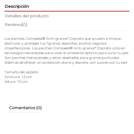
Descripción
Detalles del producto
Reviews
(0)
Los parches Compeed® Anti-granos* Discreto que ayudan a limpiar,
disimular y proteger tus *granos, espinillas, puntos negros e
imperfecciones. Los parches Compeed® Anti-granos* Discreto utilizan
tecnología hidrocoloide para crear el ambiente óptimo para curar tu piel.
Son parches hidrocoloides y están diseñados para granos puntuales.
Además de ofrecer un protección diaria y discreta, son suaves con tu piel.
Tamaño del apósito
Anchura 1.5 cm
Altura 1.5 cm
Comentarios (0)