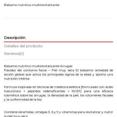
Bálsamo nutritivo multirevitalizante
Descripción
Detalles del producto
Reviews
(0)
Bálsamo nutritivo multirevitalizante Arrugas
Flacidez del contorno facial – Piel muy seca El bálsamo antiedad de
acción global que actúa los principales signos de la edad y aporta una
nutrición intensa.
Fórmula inspirada en técnicas de medicina estética [formulado con ácido
hialurónico + péptidos redensificantes + NCEF] para una eficacia
cosmética sobre las arrugas, la densidad de la piel, los volúmenes faciales
y la uniformidad de la tez.
Contiene ceramidas, omegas 3, 6 y 9 y vitaminas para revitalizar y nutrir
la piel muy seca.