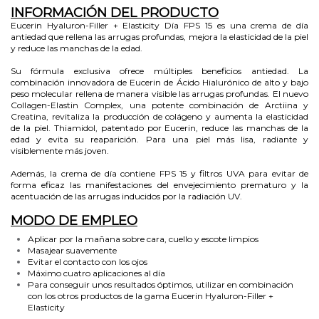
INFORMACIÓN DEL PRODUCTO
Eucerin Hyaluron-Filler + Elasticity Día FPS 15 es una crema de día
antiedad que rellena las arrugas profundas, mejora la elasticidad de la piel
y reduce las manchas de la edad.
Su fórmula exclusiva ofrece múltiples beneficios antiedad. La
combinación innovadora de Eucerin de Ácido Hialurónico de alto y bajo
peso molecular rellena de manera visible las arrugas profundas. El nuevo
Collagen-Elastin Complex, una potente combinación de Arctiina y
Creatina, revitaliza la producción de colágeno y aumenta la elasticidad
de la piel. Thiamidol, patentado por Eucerin, reduce las manchas de la
edad y evita su reaparición. Para una piel más lisa, radiante y
visiblemente más joven.
Además, la crema de día contiene FPS 15 y filtros UVA para evitar de
forma eficaz las manifestaciones del envejecimiento prematuro y la
acentuación de las arrugas inducidos por la radiación UV.
MODO DE EMPLEO
Aplicar por la mañana sobre cara, cuello y escote limpios
Masajear suavemente
Evitar el contacto con los ojos
Máximo cuatro aplicaciones al día
Para conseguir unos resultados óptimos, utilizar en combinación
con los otros productos de la gama Eucerin Hyaluron-Filler +
Elasticity