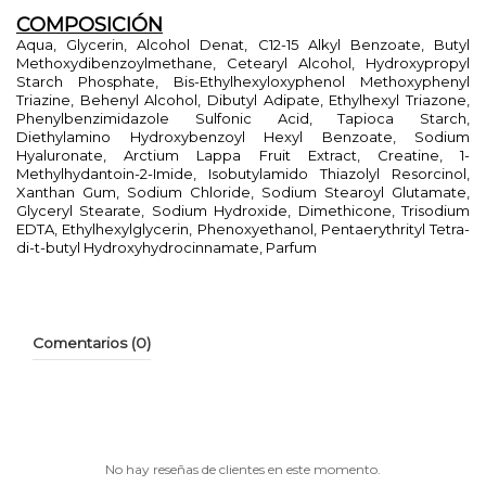
COMPOSICIÓN
Aqua, Glycerin, Alcohol Denat, C12-15 Alkyl Benzoate, Butyl
Methoxydibenzoylmethane, Cetearyl Alcohol, Hydroxypropyl
Starch Phosphate, Bis-Ethylhexyloxyphenol Methoxyphenyl
Triazine, Behenyl Alcohol, Dibutyl Adipate, Ethylhexyl Triazone,
Phenylbenzimidazole Sulfonic Acid, Tapioca Starch,
Diethylamino Hydroxybenzoyl Hexyl Benzoate, Sodium
Hyaluronate, Arctium Lappa Fruit Extract, Creatine, 1-
Methylhydantoin-2-Imide, Isobutylamido Thiazolyl Resorcinol,
Xanthan Gum, Sodium Chloride, Sodium Stearoyl Glutamate,
Glyceryl Stearate, Sodium Hydroxide, Dimethicone, Trisodium
EDTA, Ethylhexylglycerin, Phenoxyethanol, Pentaerythrityl Tetra-
di-t-butyl Hydroxyhydrocinnamate, Parfum
Comentarios (0)
No hay reseñas de clientes en este momento.