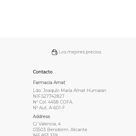
Los mejores precios
Contacto
Farmacia Amat
Ldo. Joaquín María Amat Humaran
NIF.52774282T
Nº Col. 4458 COFA.
Nº Aut. A-601-F
Address
C/ Valencia, 4
03503 Benidorm. Alicante
965 853 339