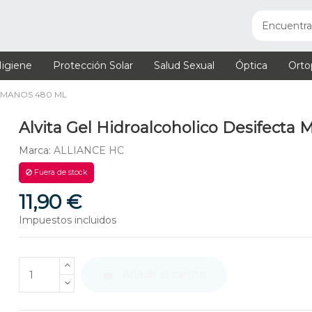
igiene
Protección Solar
Salud Sexual
Óptica
Orto
 MANOS 480 ML
Alvita Gel Hidroalcoholico Desifecta
Marca:
ALLIANCE HC
Fuera de stock
11,90 €
Impuestos incluidos
Añadir al carrito