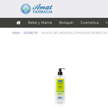
Bebé y Mamá
Botiquín
Cosmética
H
Inicio
COVID-19
ALVITA GEL HIDROALCOHOLICO DESIFECTA