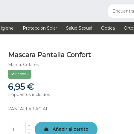
igiene
Protección Solar
Salud Sexual
Óptica
Orto
Mascara Pantalla Confort
Marca:
Cofares
En stock
6,95 €
Impuestos incluidos
PANTALLA FACIAL
Añadir al carrito