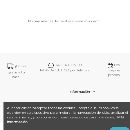
No hay reseñas de clientes en este momento.
HABLA CON TU
Los
¡Envío
FARMACÉUTICO por teléfono
mejores
gratis a tu
precios
casa!
Información
Contacto
Al hacer clic en “Aceptar todas las cookies”, acepta que las cookies se
guarden en su dispositivo para mejorar la navegación del sitio, analizar el
uso del mismo, y colaborar con nuestros estudios para marketing.
Más
información
@ 2026
Farmacia Amat.
Desarrollado con ❤️ por